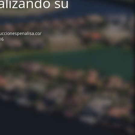
alizando su
ruccionespenalisa.co/
16