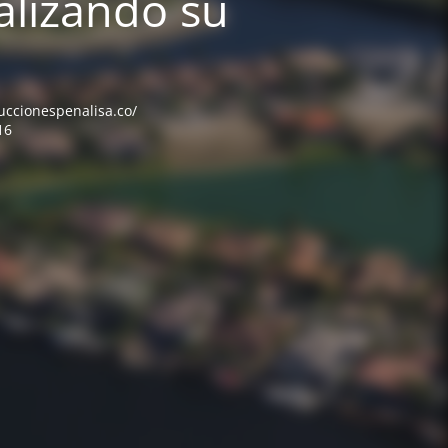
alizando su
ruccionespenalisa.co/
16